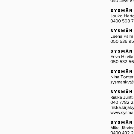
040 4169 6
Sysmän
Jouko Har
0400 598 7
Sysmän
Leena Pa
050 536 9
Sysmän
Eeva Hirvik
050 532 5
Sysmän
Nina Tonter
sysmankvt@
Sysmän
Riikka Juntt
040 7782 
riikka.kirja
www.sysmank
Sysmä
Mika Järv
0400 492 