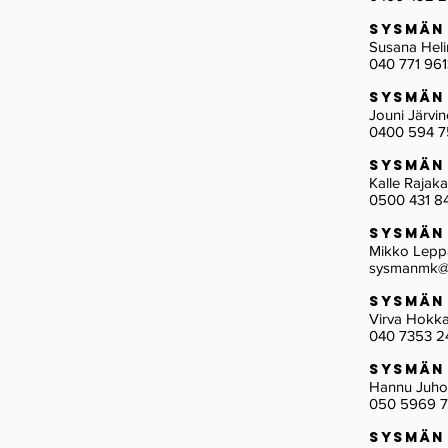
Sysmän
Susana Heli
040 771 961
Sysmän
Jouni Järvi
0400 594 
Sysmän
Kalle Rajak
0500 431 8
Sysmä
Mikko Lep
sysmanmk@
Sysmä
Virva Hok
040 7353 2
Sysmän
Hannu Ju
050 5969 
Sysmän