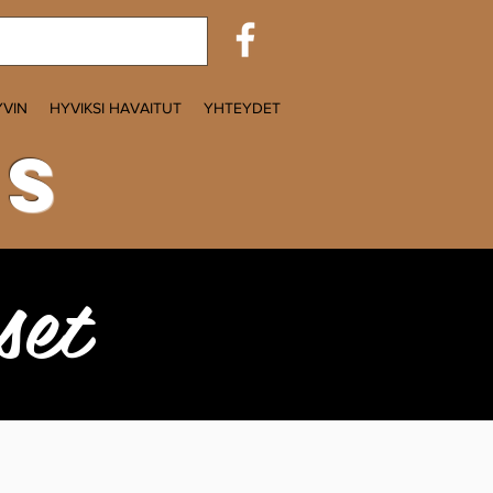
YVIN
HYVIKSI HAVAITUT
YHTEYDET
as
set