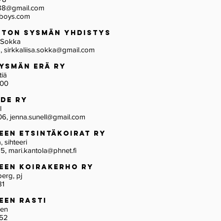
88@gmail.com
boys.com
iiton Sysmän Yhdistys
sa Sokka
2,
sirkkaliisa.sokka@gmail.com
Sysmän Erä ry
htiä
400
aide ry
ell
06,
jenna.sunell@gmail.com
meen Etsintäkoirat ry
a, sihteeri
85,
mari.kantola@phnet.fi
meen Koirakerho ry
erg, pj
81
meen Rasti
konen
452