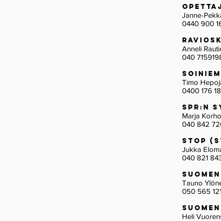
Opetta
Janne-Pekk
0440 900 1
Ravios
Anneli Rauti
040 715919
Soinie
Timo Hepo
0400 176 1
Spr:n 
Marja Kor
040 842 72
STOP (
Jukka El
040 821 84
Suomen
Tauno Yl
050 565 12
Suomen
Heli Vuor