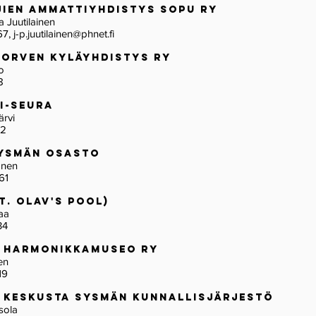
jien Ammattiyhdistys Sopu Ry
a Juutilainen
67,
j-p.juutilainen@phnet.fi
korven kyläyhdistys ry
o
8
mi-seura
järvi
82
Sysmän Osasto
honen
61
St. Olav's Pool)
omaa
34
 Harmonikkamuseo ry
önen
19
 Keskusta Sysmän Kunnallisjärjestö
ensola