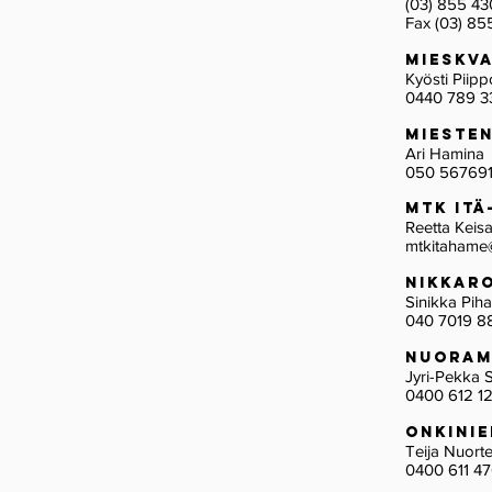
(03) 855 43
Fax (03) 85
Mieskv
Kyösti Pii
0440 789 3
Mieste
Ari Hamina
050 56769
MTK ITÄ
Reetta Keis
mtkitahame
Nikkar
Sinikka P
040 7019 8
Nuora
Jyri-Pekka
0400 612 1
Onkini
Teija Nuo
0400 611 4