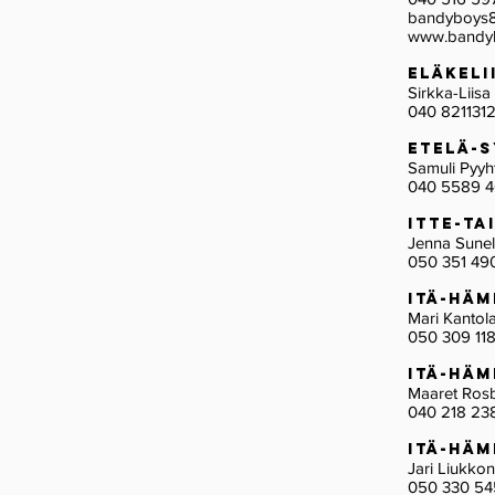
bandyboys
www.bandy
Eläkel
Sirkka-Lii
040 821131
Etelä-
Samuli Pyy
040 5589 
ITte-t
Jenna Sun
050 351 49
Itä-Hä
Mari Kantol
050 309 11
Itä-Hä
Maaret Rosb
040 218 23
Itä-Hä
Jari Liuk
050 330 5