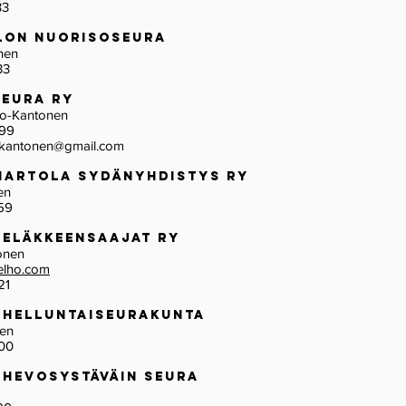
33
lon Nuorisoseura
inen
33
Seura ry
so-Kantonen
899
okantonen@gmail.com
Hartola Sydänyhdistys ry
inen
59
 Eläkkeensaajat ry
onen
elho.com
21
 Helluntaiseurakunta
inen
00
 Hevosystäväin Seura