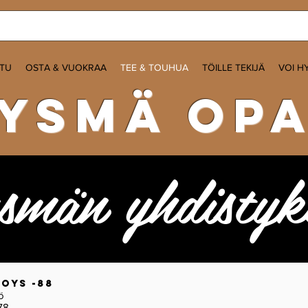
ITU
OSTA & VUOKRAA
TEE & TOUHUA
TÖILLE TEKIJÄ
VOI H
ysmä op
smän yhdistyk
Boys -88
kkö
78