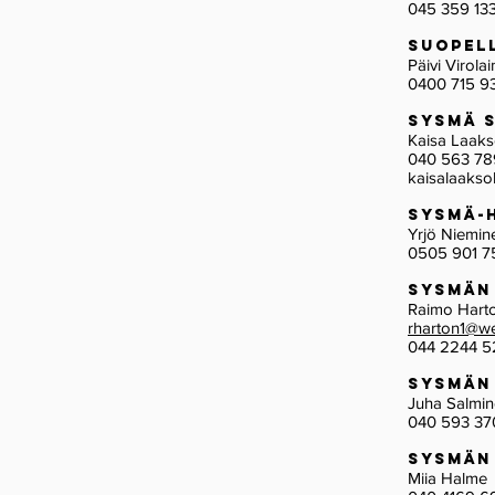
045 359 13
Suopel
Päivi Virola
0400 715 9
Sysmä 
Kaisa Laak
040 563 7
kaisalaaks
Sysmä-
Yrjö Niem
0505 901 7
Sysmän
Raimo Hart
rharton1@w
044 2244 5
Sysmän
Juha Salm
040 593 37
Sysmän
Miia Halme