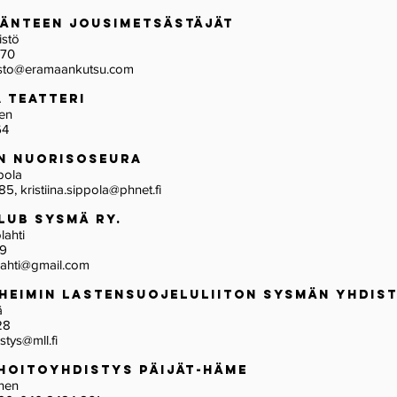
ijänteen Jousimetsästäjät
pistö
370
isto@eramaankutsu.com
a Teatteri
nen
64
an Nuorisoseura
ippola
85,
kristiina.sippola@phnet.fi
lub Sysmä ry.
lahti
99
lahti@gmail.com
heimin Lastensuojeluliiton Sysmän Yhd
ä
28
tys@mll.fi
hoitoyhdistys Päijät-Häme
alonen