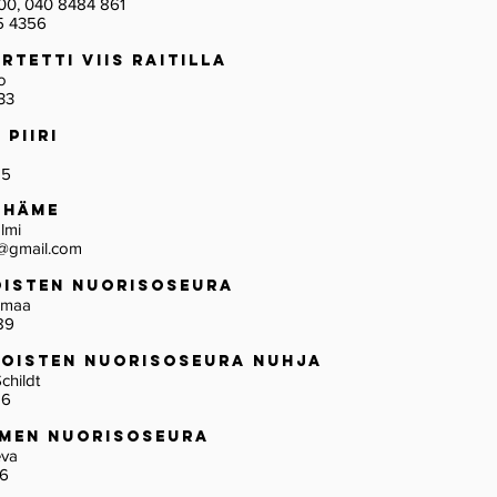
00, 040 8484 861
5 4356
artetti Viis Raitilla
ppo
33
n Piiri
15
-HÄME
almi
@gmail.com
oisten Nuorisoseura
ihamaa
89
moisten nuorisoseura Nuhja
 Schildt
26
emen Nuorisoseura
rteva
76