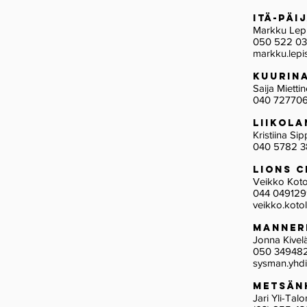
Itä-Pä
Markku Le
050 522 0
markku.lep
Kuurin
Saija Mietti
040 72770
Liikol
Kristiina S
040 5782 3
Lions C
Veikko Koto
044 04912
veikko.koto
Manner
Jonna Kivel
050 34948
sysman.yhdis
Metsän
Jari Yli-T