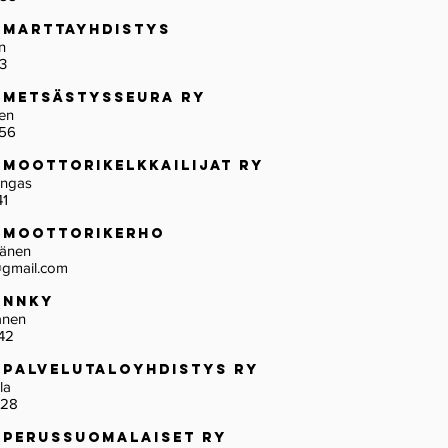
 Marttayhdistys
n
3
 Metsästysseura ry
nen
756
 Moottorikelkkailijat ry
angas
41
n Moottorikerho
pänen
gmail.com
n NNKY
kanen
42
 Palvelutaloyhdistys ry
hola
728
 Perussuomalaiset ry