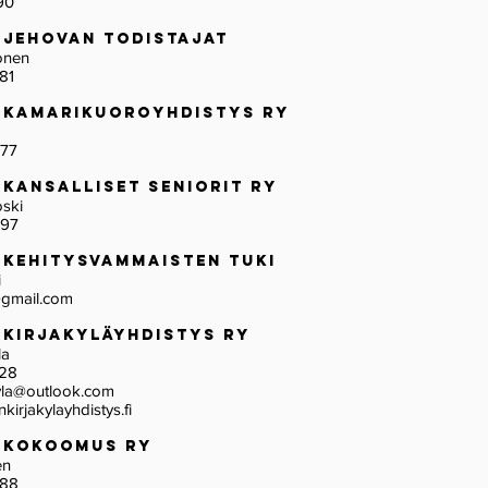
90
 Jehovan todistajat
tonen
81
 Kamarikuoroyhdistys ry
lm
577
 Kansalliset Seniorit ry
oski
697
 Kehitysvammaisten Tuki
i
gmail.com
 Kirjakyläyhdistys ry
ila
228
kyla@outlook.com
irjakylayhdistys.fi
n Kokoomus ry
inen
288