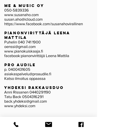
Me & Music Oy
050-5839336
www.susanaho.com
susan.aho@icloud.com
https://www.facebook.com/susanahovirallinen
Pianonvirittäjä Leena
Mattila
Puhelin
040 741 1900
oenssi@gmail.com
www.pianokuiskaaja.fi
facebook:pianonvirittäjä Leena Mattila
pro audile
p.
0400431605
asiakaspalvelu@proaudile.fi
Katso ilmoitus oppaassa
YHDEKSI RAKKAUSDUO
Anni Rissanen
0440291190
Tatu Back
0504316291
back.yhdeksi@gmail.com
www.yhdeksi.com
Tätä sivustoa kehittää ja ylläpitää Sysmän Yrittäjät