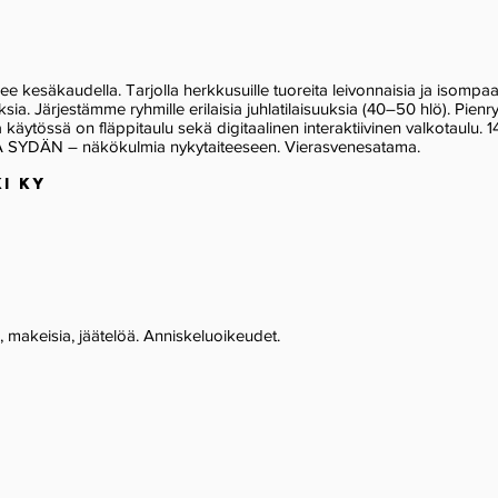
lee kesäkaudella. Tarjolla herkkusuille tuoreita leivonnaisia ja isompa
a. Järjestämme ryhmille erilaisia juhlatilaisuuksia (40–50 hlö). Pienr
a käytössä on fläppitaulu sekä digitaalinen interaktiivinen valkotaulu. 1
A SYDÄN – näkökulmia nykytaiteeseen. Vierasvenesatama.
I KY
I
, makeisia, jäätelöä. Anniskeluoikeudet.