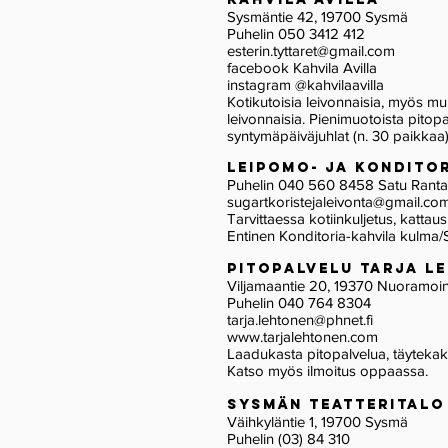
Sysmäntie 42, 19700 Sysmä
Puhelin 050
3412 412
esterin.tyttaret@gmail.com
facebook Kahvila Avilla
instagram @kahvilaavilla
Kotikutoisia leivonnaisia, myös m
leivonnaisia. Pienimuotoista pitop
syntymäpäiväjuhlat (n. 30 paikkaa)
LEIPOMO- JA KONDITO
Puhelin 040 560 8458 Satu Ranta
sugartkoristejaleivonta@gmail.co
Tarvittaessa kotiinkuljetus, kattaus
Entinen Konditoria-kahvila kulma/
Pitopalvelu Tarja 
Viljamaantie 20, 19370 Nuoram
Puhelin 040 764 8304
tarja.lehtonen@phnet.fi
www.tarjalehtonen.com
Laadukasta pitopalvelua, täytekak
Katso myös ilmoitus oppaassa.
SYSMÄN TEATTERITALO
Väihkyläntie 1, 19700 Sysmä
Puhelin (03) 84 310