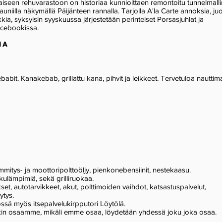
iseen rehuvarastoon on historiaa kunnioittaen remontoitu tunnelmall
auniilla näkymällä Päijänteen rannalla. Tarjolla A'la Carte annoksia, ju
siikkia, syksyisin syyskuussa järjestetään perinteiset Porsasjuhlat ja
acebookissa.
IA
it. Kanakebab, grillattu kana, pihvit ja leikkeet. Tervetuloa nauttim
mitys- ja moottoripolttoöljy, pienkonebensiinit, nestekaasu.
kkulämpimiä, sekä grilliruokaa.
et, autotarvikkeet, akut, polttimoiden vaihdot, katsastuspalvelut,
ytys.
ssä myös itsepalvelukirpputori Löytölä.
kin osaamme, mikäli emme osaa, löydetään yhdessä joku joka osaa.