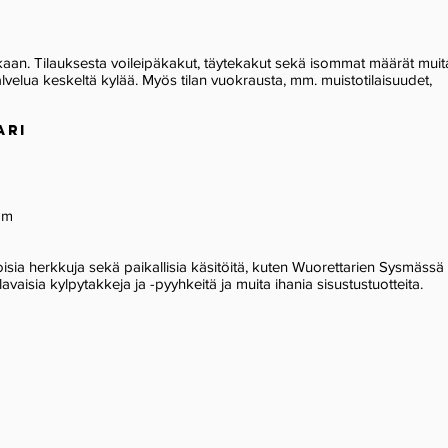
aan. Tilauksesta voileipäkakut, täytekakut sekä isommat määrät muit
alvelua keskeltä kylää. Myös tilan vuokrausta, mm. muistotilaisuudet,
ARI
om
oisia herkkuja sekä paikallisia käsitöitä, kuten Wuorettarien Sysmässä
avaisia kylpytakkeja ja -pyyhkeitä ja muita ihania sisustustuotteita.