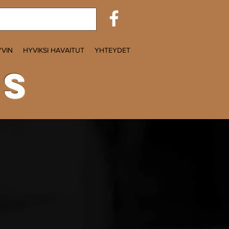
YVIN
HYVIKSI HAVAITUT
YHTEYDET
as