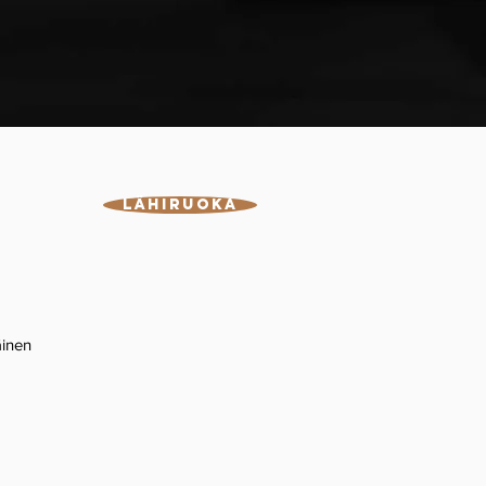
Lähiruoka
äinen