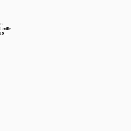
an
yhmille
4.6.–