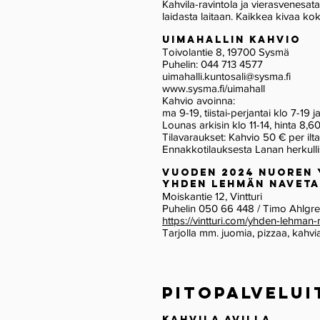
Kahvila-ravintola ja vierasvenesat
laidasta laitaan. Kaikkea kivaa ko
Uimahallin
kahvio
Toivolantie 8, 19700 Sysmä
Puhelin: 044 713 4577
uimahalli.kuntosali@sysma.fi
www.sysma.fi/uimahall
Kahvio
avoinna:
ma 9-19, tiistai-perjantai klo 7-19 j
Lounas arkisin klo 11-14, hinta 8,60
Tilavaraukset: Kahvio 50 € per ilta
Ennakkotilauksesta Lanan herkullis
vuoden 2024 nuoren 
Yhden Lehmän Naveta
Moiskantie 12, Vintturi
Puhelin 050 66 448 / Timo Ahlgr
https://vintturi.com/yhden-lehman
Tarjolla mm. juomia, pizzaa, kahvia,
pitopalvelui
Kahvila Avilla