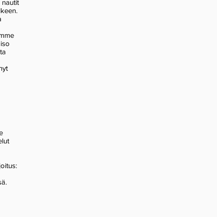
 nautit
lkeen.
a
lamme
 iso
ta
nyt
e
lut
joitus:
sä.