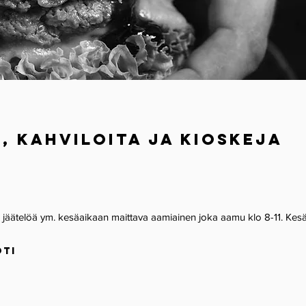
, kahviloita
JA KIOSKEJA
ita, jäätelöä ym. kesäaikaan maittava aam
iainen joka aamu klo 8-11. Kes
oti