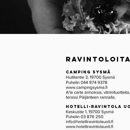
ravintoloitA
c
amping sy
s
mä
Huitilantie 3, 19700 Sysmä
Puh
elin 044 974 9378
www.campingsysma.fi
A'la carte annoksia, vitriinituotte
terassi Päijänteen rannalla.
hotelli-ravintola u
Keskustie 1, 19700 Sysm
ä
Puh
elin
03 876 250
info@hotelliravintolauoti.fi
www.hotelliravintolauoti.fi