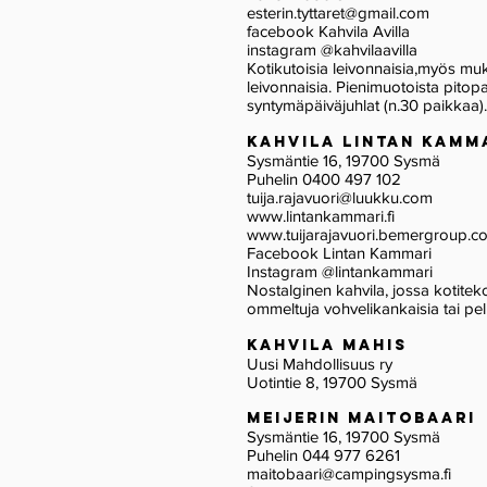
esterin.tyttaret@gmail.com
facebook Kahvila Avilla
instagram @kahvilaavilla
Kotikutoisia leivonnais
ia,myös muk
leivonnaisia. Pienimuotoista pitop
syntymäpäiväjuhlat (n.30 paikkaa).
kahvila LINTAN KAMM
Sysmäntie 16, 19700 Sysmä
Puhelin 0400 497 102
tuija.rajavuori@luukku.com
www.lintankammari.fi
www.tuijarajavuori.bemergroup.c
Facebook Lintan Kammari
Instagram @lintankammari
Nostalginen kahvila, jossa kotitek
ommeltuja vohvelikankaisia tai pell
Kahvila Mahis
Uusi Mahdollisuus ry
Uotintie 8, 19700 Sysmä
meijerin maitobaari
Sysmäntie 16, 19700 Sysmä
Puh
elin 044 977 6261
maitobaari@campingsysma.fi