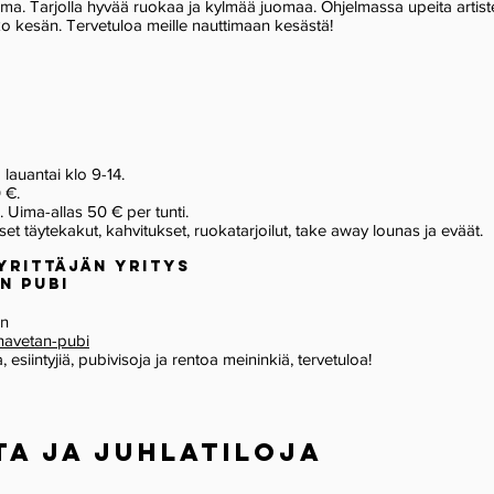
ama. Tarjolla hyvää ruokaa ja kylmää juomaa. Ohjelmassa upeita artist
ko kesän. Tervetuloa meille nauttimaan kesästä!
a lauantai klo 9-14.
 €.
. Uima-allas 50 € per tunti.
et täytekakut, kahvitukset, ruokatarjoilut, take away lounas ja eväät.
yrittäjän yritys
n pubi
en
-navetan-pubi
 esiintyjiä, pubivisoja ja rentoa meininkiä, tervetuloa!
ta ja juhlatiloja