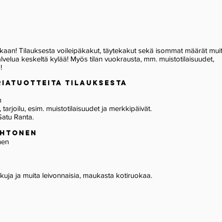
ukaan! Tilauksesta voileipäkakut, täytekakut sekä isommat määrät mui
alvelua keskeltä kylää! Myös tilan vuokrausta, mm. muistotilaisuudet,
!
RIATUOTTEITA TILAUKSESTA
m
, tarjoilu, esim. muistotilaisuudet ja merkkipäivät.
Satu Ranta.
Lehtonen
oinen
kuja ja muita leivonnaisia, maukasta kotiruokaa.