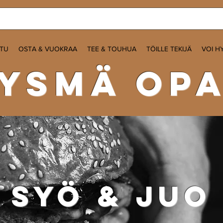
ITU
OSTA & VUOKRAA
TEE & TOUHUA
TÖILLE TEKIJÄ
VOI H
ysmä op
syö & juo