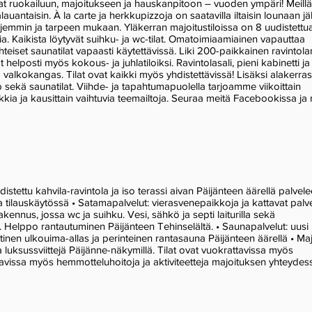
tilat ruokailuun, majoitukseen ja hauskanpitoon – vuoden ympäri! Meillä
auantaisin. À la carte ja herkkupizzoja on saatavilla iltaisin lounaan jä
ajemmin ja tarpeen mukaan. Yläkerran majoitustiloissa on 8 uudistettu
ia. Kaikista löytyvät suihku- ja wc-tilat. Omatoimiaamiainen vapauttaa
teiset saunatilat vapaasti käytettävissä. Liki 200-paikkainen ravinto
t helposti myös kokous- ja juhlatiloiksi. Ravintolasali, pieni kabinetti ja
ja valkokangas. Tilat ovat kaikki myös yhdistettävissä! Lisäksi alakerras
 sekä saunatilat. Viihde- ja tapahtumapuolella tarjoamme viikoittain
kia ja kausittain vaihtuvia teemailtoja. Seuraa meitä Facebookissa ja 
udistettu kahvila-ravintola ja iso terassi aivan Päijänteen äärellä palvele
a tilauskäytössä • Satamapalvelut: vierasvenepaikkoja ja kattavat palve
akennus, jossa wc ja suihku. Vesi, sähkö ja septi laiturilla sekä
a. Helppo rantautuminen
Päijänteen
Tehinselältä. • Saunapalvelut: uusi
nen ulkouima-allas ja perinteinen rantasauna Päijänteen äärellä • Ma
ja luksussviittejä Päijänne-näkymillä. Tilat ovat vuokrattavissa myös
avissa myös hemmotteluhoitoja ja aktiviteetteja majoituksen yhteydes