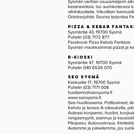
Sysmän vanhan osuusmeijerin aika
kesäravintola. Iso aurinkoterassi k
vitriinituotteita. Viikoittain livemu
Octoberjuhlat. Seuraa tarjontaa F
PIZZA & KEBAB FANTAS
Sysmäntie 43, 19700 Sysmä
Puhelin (03) 7172 877
Facebook Pizza Kebab Fantasia
Sysmän maukkaimmat pizzat ja kebab
R-KIOSKI
Sysmäntie 47, 19700 Sysmä
Puhelin 040 6526 070
seo SYSMä
Keskustie 17, 19700 Sysmä
Puhelin (03) 7171 008
huoltamo@seosysma.fi
www.seosysma.fi
Seo-huoltoasema. Polttoaineet, läm
Kahvio ja terassi A-oikeuksilla, pi
Autoasi-korjaamo, huollot, korjauks
rengasmyynti, asennus ja kausisäil
Pikapesu. Autovuokraus. Kiinteistö
Autamme ja palvelemme, jos suin