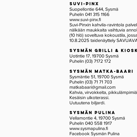
suvi-pinx
Suopellontie 644, Sysmä
Puhelin 041 315 1166
www.suvi-pinx.fi
Suvi-Pinxin kahvila-ravintola palve
nälkään maukkaita vaihtuvia annoksi
(10 hlö) soveltuva kokoustila, joss
10.8.2025 taidenäyttely SAVUAV
SYSMÄN GRILLI & KIOSK
Uotintie 17, 19700 Sysmä
Puhelin (03) 7172 172
SYSMÄN MATKA-BAAR
Sysmäntie 51, 19700 Sysmä
Puhelin (03) 71 71 703
matkabaari@gmail.com
Kahvia, virvokkeita, pikkulämpimiä
Kesäisin ulkoterassi.
Uutuutena biljardi.
SYSMÄN PULINA
Vellamontie 4, 19700 Sysmä
Puhelin 040 558 1917
www.sysmapulina.fi
Facebook Sysmän Pulina