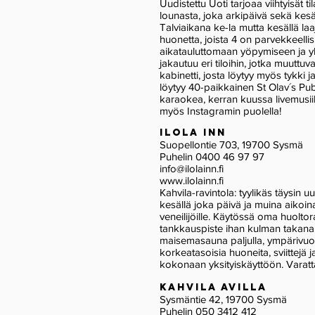
Uudistettu Uoti tarjoaa viihtyisät 
lounasta, joka arkipäivä sekä kesäl
Talviaikana ke-la mutta kesällä la
huonetta, joista 4 on parvekkeellis
aikatauluttomaan yöpymiseen ja yh
jakautuu eri tiloihin, jotka muuttuva
kabinetti, josta löytyy myös tykki 
löytyy 40-paikkainen St Olav´s Pub
karaokea, kerran kuussa livemusiik
myös Instagramin puolella!
ilola inn
Suopellontie 703, 19700 Sysmä
Puhelin 0400 46 97 97
info@ilolainn.fi
www.ilolainn.fi
Kahvila-ravintola: tyylikäs täysin u
kesällä joka päivä ja muina aikoin
veneilijöille. Käytössä oma huoltor
tankkauspiste ihan kulman takan
maisemasauna paljulla, ympärivuoti
korkeatasoisia huoneita, sviittejä 
kokonaan yksityiskäyttöön. Varatt
Kah
vila Avilla​
Sysmäntie 42, 19700 Sysmä
Puh
elin 050 3412 412