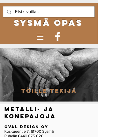
sysmä opas
Töille Tekijä
METALLI- JA
KONEPAJOJA
Oval Design Oy
Koskueentie 7, 19700 Sysmä
Puhelin
0440 875 020