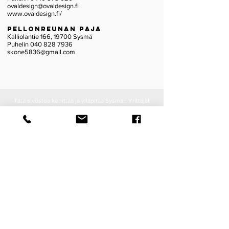
ovaldesign@ovaldesign.fi
www.ovaldesign.fi/
Pellonreunan paja
Kalliolantie 166, 19700 Sysmä
Puhelin
040 828 7936
skone5836@gmail.com
Tätä sivustoa kehittää ja ylläpitää Sysmän Yrittäjät
ry.
Kantava ajatus on tuoda esille Sysmän palvelut,
tapahtumat ja ajankohtaiset, jotta Sysmään on
helppo tulla ja että täällä on kaikilla hyvä olla. Löydät
täältä mm. tekijät työllesi, katon pääsi päälle,
murkinaa mahaasi sekä sammutuksen
kulttuurinjanoosi.
Sysmä on täynnä toimintaa, mutta Sysmässä on
sallittua olla myös tekemättä yhtään mitään –
juuri niin kuin itse haluat!
Otamme mielellämme vastaan ideoita Sysmä
Oppaan ja
www.sysmaopas.fi
sivujen
kehittämiseksi.
Ole ihmeessä yhteydessä
, mieluiten sähköpostilla